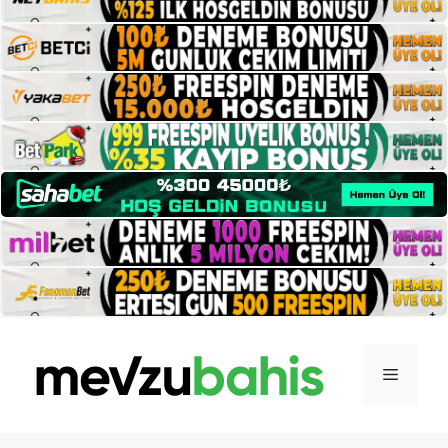
İçeriğe
atla
Menü