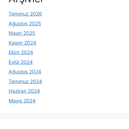
Temmuz 2026
Ağustos 2025
Nisan 2025
Kasım 2024
Ekim 2024
Eylül 2024
Ağustos 2024
Temmuz 2024
Haziran 2024
Mayıs 2024