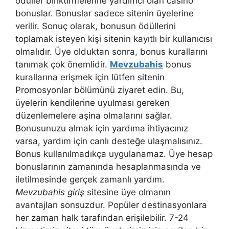
ödüller biriktirmelerine yardımcı olan casino
bonuslar. Bonuslar sadece sitenin üyelerine
verilir. Sonuç olarak, bonusun ödüllerini
toplamak isteyen kişi sitenin kayıtlı bir kullanıcısı
olmalıdır. Üye olduktan sonra, bonus kurallarını
tanımak çok önemlidir.
Mevzubahis
bonus
kurallarına erişmek için lütfen sitenin
Promosyonlar bölümünü ziyaret edin. Bu,
üyelerin kendilerine uyulması gereken
düzenlemelere aşina olmalarını sağlar.
Bonusunuzu almak için yardıma ihtiyacınız
varsa, yardım için canlı desteğe ulaşmalısınız.
Bonus kullanılmadıkça uygulanamaz. Üye hesap
bonuslarının zamanında hesaplanmasında ve
iletilmesinde gerçek zamanlı yardım.
Mevzubahis giriş
sitesine üye olmanın
avantajları sonsuzdur. Popüler destinasyonlara
her zaman halk tarafından erişilebilir. 7-24