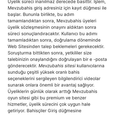
Üyelik süreci inanılmaz derecede basittir. İşlem,
Mevzubahis giriş adresiniz için kayıt düğmesi ile
başlar. Bununla birlikte, bu adım
tamamlandıktan sonra, Mevzubahis üyeleri
üyelik sözleşmesinin onayını aldıktan sonra
süreci sonuçlandıracaktır. Kullanıcı bu adımı
tamamladıktan sonra, doğrulama döneminde
Web Sitesinden talep beklemeleri gerekecektir.
Soruşturma bittikten sonra, yetkililer size
talebinizin onaylandığını doğrulayan bir e -posta
gönderecektir.
Mevzubahis sitesi
kullanıcılarına
sunduğu çeşitli yüksek oranlı bahis
seçeneklerini sergileyen bilgilendirici videolar
sunarak onlara önemli bir avantaj sağlıyor.
Üyeliklerin günlük olarak arttığı Mevzubahis
oyun sitesi gibi bu premium ve benzer
hizmetler, üyelik sürecini çok uygun hale
getiriyor. Bahisçiler Giriş düğmesine