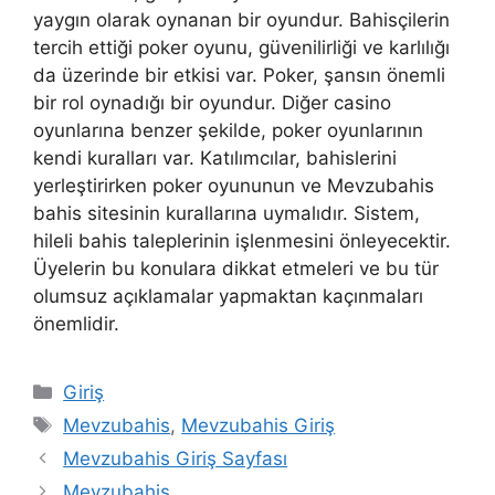
yaygın olarak oynanan bir oyundur. Bahisçilerin
tercih ettiği poker oyunu, güvenilirliği ve karlılığı
da üzerinde bir etkisi var. Poker, şansın önemli
bir rol oynadığı bir oyundur. Diğer casino
oyunlarına benzer şekilde, poker oyunlarının
kendi kuralları var. Katılımcılar, bahislerini
yerleştirirken poker oyununun ve Mevzubahis
bahis sitesinin kurallarına uymalıdır. Sistem,
hileli bahis taleplerinin işlenmesini önleyecektir.
Üyelerin bu konulara dikkat etmeleri ve bu tür
olumsuz açıklamalar yapmaktan kaçınmaları
önemlidir.
Kategoriler
Giriş
Etiketler
Mevzubahis
,
Mevzubahis Giriş
Mevzubahis Giriş Sayfası
Mevzubahis