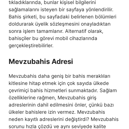
tıkladıklarında, bunlar kişisel bilgilerini
sağlamalarını isteyen bir sayfaya yönlendirilir.
Bahis şirketi, bu sayfadaki belirlenen bölümleri
doldurarak üyelik sözleşmesini onayladıktan
sonra işlem tamamlanır. Alternatif olarak,
bahisçiler bu görevi mobil cihazlarında
gerçekleştirebilirler.
Mevzubahis Adresi
Mevzubahis daha geniş bir bahis meraklıları
kitlesine hitap etmek için çok sayıda ülkede
çevrimiçi bahis hizmetleri sunmaktadır. Sağlam
özelliklerine rağmen, Mevzubahis giriş
adreslerinin dahil edilmesini önler, çünkü bazı
ülkeler bahislere izin vermez. Mevzubahis
neden kayıtlı adreslerini değiştirdi? Mevzubahis
sorunu hızla çözdü ve aynı seviyede kalite