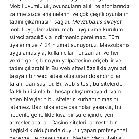
Mobil uyumluluk, oyuncuların akıllı telefonlarında
zahmetsizce erişmelerini ve çok çeşitli oyunların
tadını çıkarmasını sağlar.
Mevzubahis şikayet
mobil uygulamalarını mobil uygulama kurulum
süreci aracılığıyla indirmeniz gerekmez. Tüm
üyelerimize 7-24 hizmet sunuyoruz. Mevzubahis
uygulamasıyla, kullanıcılar her zaman ve her
yerde geniş bir oyun yelpazesine erişebilir ve
tadını çıkarabilir. Bu web sitesi özellikle aynı adı
taşıyan bir web sitesi oluşturan dolandırıcılar
tarafından şaşırdı. Bu web sitesi, bu sitelerden
farklı bir isimle bir hesap oluşturmaya devam
eden bireylerin bu sitelerin kurbanı olmasını
istemez. Bazı ülkelerde casinolar yasaktır, bu
nedenle genellikle kısa bir süre içinde yeni
adresler açarlar. Casino siteleri, adreste bir
değişiklik olduğunda duyuru yapan profesyonel
personel ile donatılmıştır. Neden Mevzubahis