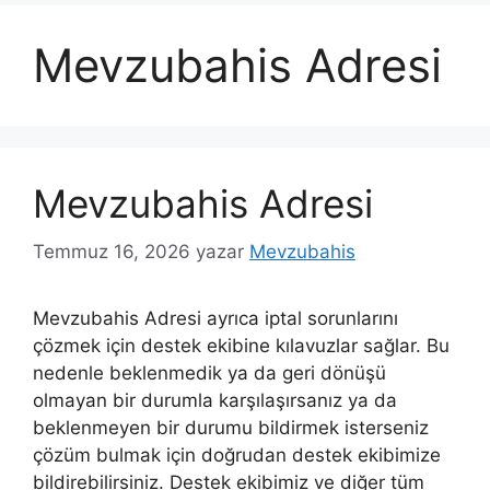
Mevzubahis Adresi
Mevzubahis Adresi
Temmuz 16, 2026
yazar
Mevzubahis
Mevzubahis Adresi ayrıca iptal sorunlarını
çözmek için destek ekibine kılavuzlar sağlar. Bu
nedenle beklenmedik ya da geri dönüşü
olmayan bir durumla karşılaşırsanız ya da
beklenmeyen bir durumu bildirmek isterseniz
çözüm bulmak için doğrudan destek ekibimize
bildirebilirsiniz. Destek ekibimiz ve diğer tüm