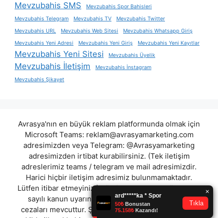
Mevzubahis SMS
Mevzubahis Spor Bahisleri
Mevzubahis Telegram
Mevzubahis TV
Mevzubahis Twitter
Mevzubahis URL
Mevzubahis Web Sitesi
Mevzubahis Whatsapp Giriş
Mevzubahis Yeni Adresi
Mevzubahis Yeni Giriş
Mevzubahis Yeni Kayıtlar
Mevzubahis Yeni Sitesi
Mevzubahis Üyelik
Mevzubahis İletişim
Mevzubahis İnstagram
Mevzubahis Şikayet
Avrasya'nın en büyük reklam platformunda olmak için
Microsoft Teams:
reklam@avrasyamarketing.com
adresimizden veya Telegram: @Avrasyamarketing
adresimizden irtibat kurabilirsiniz. (Tek iletişim
adreslerimiz teams / telegram ve mail adresimizdir.
Harici hiçbir iletişim adresimiz bulunmamaktadır.
Lütfen itibar etmeyiniz.) Türkiye yasalarına göre 7258
sayılı kanun uyarınca yasa dışı bahis oynamanın
cezaları mevcuttur. Şu an bulunduğunuz site hiç bir