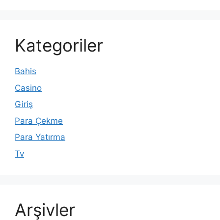
Kategoriler
Bahis
Casino
Giriş
Para Çekme
Para Yatırma
Tv
Arşivler