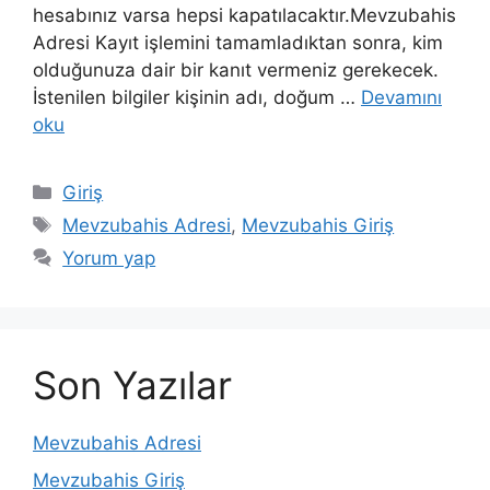
hesabınız varsa hepsi kapatılacaktır.Mevzubahis
Adresi Kayıt işlemini tamamladıktan sonra, kim
olduğunuza dair bir kanıt vermeniz gerekecek.
İstenilen bilgiler kişinin adı, doğum …
Devamını
oku
Kategoriler
Giriş
Etiketler
Mevzubahis Adresi
,
Mevzubahis Giriş
Yorum yap
Son Yazılar
Mevzubahis Adresi
Mevzubahis Giriş