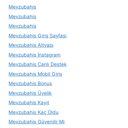
Mevzubahis
Mevzubahis
Mevzubahis
Mevzubahis Giriş Sayfası
Mevzubahis Altyapı
Mevzubahis İnstagram
Mevzubahis Canlı Destek
Mevzubahis Mobil Giriş
Mevzubahis Bonus
Mevzubahis Üyelik
Mevzubahis Kayıt
Mevzubahis Kaç Oldu
Mevzubahis Güvenilir Mi