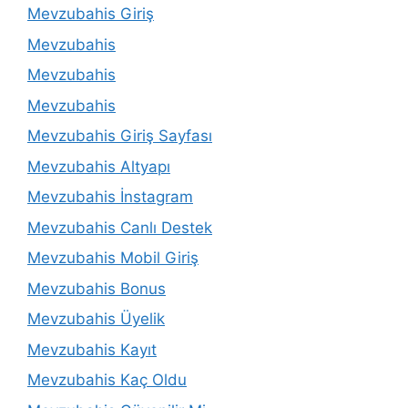
Mevzubahis Giriş
Mevzubahis
Mevzubahis
Mevzubahis
Mevzubahis Giriş Sayfası
Mevzubahis Altyapı
Mevzubahis İnstagram
Mevzubahis Canlı Destek
Mevzubahis Mobil Giriş
Mevzubahis Bonus
Mevzubahis Üyelik
Mevzubahis Kayıt
Mevzubahis Kaç Oldu