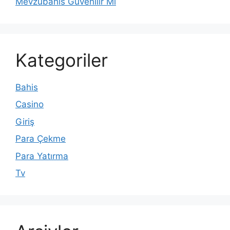
Mevzubahis Güvenilir Mi
Kategoriler
Bahis
Casino
Giriş
Para Çekme
Para Yatırma
Tv