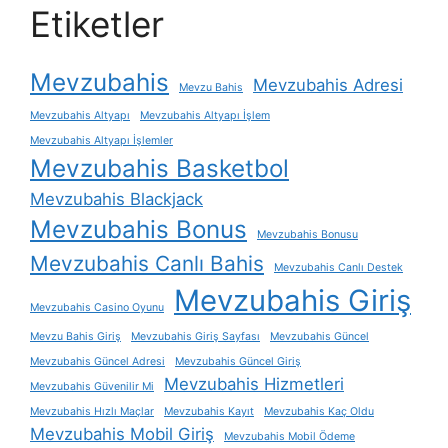
Etiketler
Mevzubahis
Mevzubahis Adresi
Mevzu Bahis
Mevzubahis Altyapı
Mevzubahis Altyapı İşlem
Mevzubahis Altyapı İşlemler
Mevzubahis Basketbol
Mevzubahis Blackjack
Mevzubahis Bonus
Mevzubahis Bonusu
Mevzubahis Canlı Bahis
Mevzubahis Canlı Destek
Mevzubahis Giriş
Mevzubahis Casino Oyunu
Mevzu Bahis Giriş
Mevzubahis Giriş Sayfası
Mevzubahis Güncel
Mevzubahis Güncel Adresi
Mevzubahis Güncel Giriş
Mevzubahis Hizmetleri
Mevzubahis Güvenilir Mi
Mevzubahis Hızlı Maçlar
Mevzubahis Kayıt
Mevzubahis Kaç Oldu
Mevzubahis Mobil Giriş
Mevzubahis Mobil Ödeme