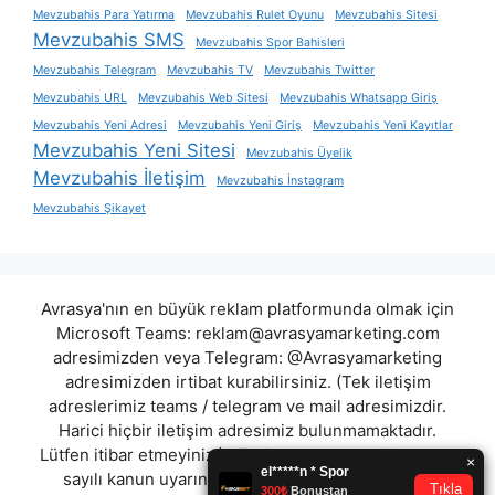
Mevzubahis Para Yatırma
Mevzubahis Rulet Oyunu
Mevzubahis Sitesi
Mevzubahis SMS
Mevzubahis Spor Bahisleri
Mevzubahis Telegram
Mevzubahis TV
Mevzubahis Twitter
Mevzubahis URL
Mevzubahis Web Sitesi
Mevzubahis Whatsapp Giriş
Mevzubahis Yeni Adresi
Mevzubahis Yeni Giriş
Mevzubahis Yeni Kayıtlar
Mevzubahis Yeni Sitesi
Mevzubahis Üyelik
Mevzubahis İletişim
Mevzubahis İnstagram
Mevzubahis Şikayet
Avrasya'nın en büyük reklam platformunda olmak için
Microsoft Teams:
reklam@avrasyamarketing.com
adresimizden veya Telegram: @Avrasyamarketing
adresimizden irtibat kurabilirsiniz. (Tek iletişim
adreslerimiz teams / telegram ve mail adresimizdir.
Harici hiçbir iletişim adresimiz bulunmamaktadır.
Lütfen itibar etmeyiniz.) Türkiye yasalarına göre 7258
sayılı kanun uyarınca yasa dışı bahis oynamanın