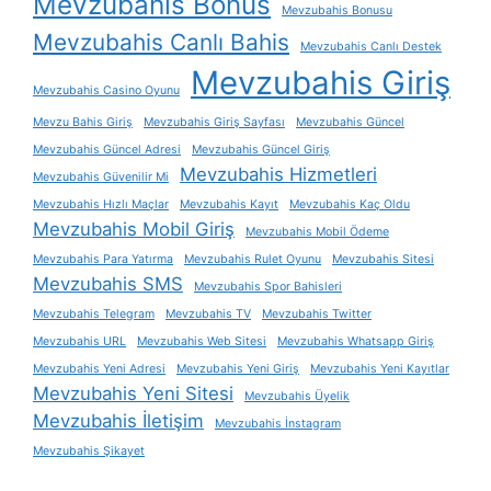
Mevzubahis Bonus
Mevzubahis Bonusu
Mevzubahis Canlı Bahis
Mevzubahis Canlı Destek
Mevzubahis Giriş
Mevzubahis Casino Oyunu
Mevzu Bahis Giriş
Mevzubahis Giriş Sayfası
Mevzubahis Güncel
Mevzubahis Güncel Adresi
Mevzubahis Güncel Giriş
Mevzubahis Hizmetleri
Mevzubahis Güvenilir Mi
Mevzubahis Hızlı Maçlar
Mevzubahis Kayıt
Mevzubahis Kaç Oldu
Mevzubahis Mobil Giriş
Mevzubahis Mobil Ödeme
Mevzubahis Para Yatırma
Mevzubahis Rulet Oyunu
Mevzubahis Sitesi
Mevzubahis SMS
Mevzubahis Spor Bahisleri
Mevzubahis Telegram
Mevzubahis TV
Mevzubahis Twitter
Mevzubahis URL
Mevzubahis Web Sitesi
Mevzubahis Whatsapp Giriş
Mevzubahis Yeni Adresi
Mevzubahis Yeni Giriş
Mevzubahis Yeni Kayıtlar
Mevzubahis Yeni Sitesi
Mevzubahis Üyelik
Mevzubahis İletişim
Mevzubahis İnstagram
Mevzubahis Şikayet