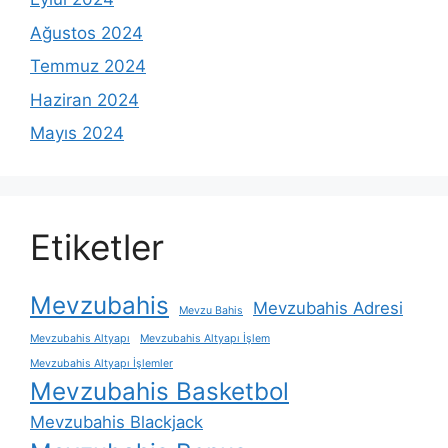
Ağustos 2024
Temmuz 2024
Haziran 2024
Mayıs 2024
Etiketler
Mevzubahis
Mevzubahis Adresi
Mevzu Bahis
Mevzubahis Altyapı
Mevzubahis Altyapı İşlem
Mevzubahis Altyapı İşlemler
Mevzubahis Basketbol
Mevzubahis Blackjack