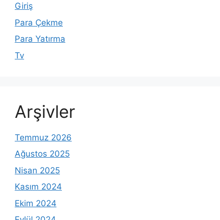
Giriş
Para Çekme
Para Yatırma
Tv
Arşivler
Temmuz 2026
Ağustos 2025
Nisan 2025
Kasım 2024
Ekim 2024
Eylül 2024