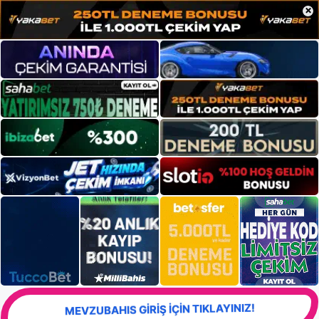
×
MEVZUBAHIS GİRİŞ İÇİN TIKLAYINIZ!