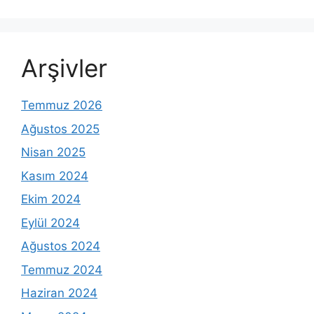
Arşivler
Temmuz 2026
Ağustos 2025
Nisan 2025
Kasım 2024
Ekim 2024
Eylül 2024
Ağustos 2024
Temmuz 2024
Haziran 2024