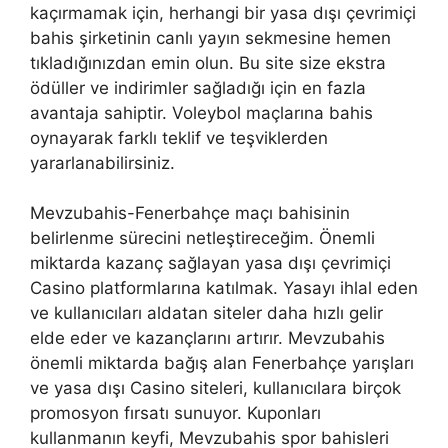
kaçırmamak için, herhangi bir yasa dışı çevrimiçi
bahis şirketinin canlı yayın sekmesine hemen
tıkladığınızdan emin olun. Bu site size ekstra
ödüller ve indirimler sağladığı için en fazla
avantaja sahiptir. Voleybol maçlarına bahis
oynayarak farklı teklif ve teşviklerden
yararlanabilirsiniz.
Mevzubahis-Fenerbahçe maçı bahisinin
belirlenme sürecini netleştireceğim. Önemli
miktarda kazanç sağlayan yasa dışı çevrimiçi
Casino platformlarına katılmak. Yasayı ihlal eden
ve kullanıcıları aldatan siteler daha hızlı gelir
elde eder ve kazançlarını artırır. Mevzubahis
önemli miktarda bağış alan Fenerbahçe yarışları
ve yasa dışı Casino siteleri, kullanıcılara birçok
promosyon fırsatı sunuyor. Kuponları
kullanmanın keyfi, Mevzubahis spor bahisleri