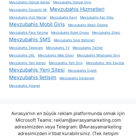
Mevzubahis Güncel Adresi
Mevzubahis Güncel Giriş
Mevzubahis Hizmetleri
Mevzubahis Güvenilir Mi
Mevzubahis Hızlı Maçlar
Mevzubahis Kayıt
Mevzubahis Kaç Oldu
Mevzubahis Mobil Giriş
Mevzubahis Mobil Ödeme
Mevzubahis Para Yatırma
Mevzubahis Rulet Oyunu
Mevzubahis Sitesi
Mevzubahis SMS
Mevzubahis Spor Bahisleri
Mevzubahis Telegram
Mevzubahis TV
Mevzubahis Twitter
Mevzubahis URL
Mevzubahis Web Sitesi
Mevzubahis Whatsapp Giriş
Mevzubahis Yeni Adresi
Mevzubahis Yeni Giriş
Mevzubahis Yeni Kayıtlar
Mevzubahis Yeni Sitesi
Mevzubahis Üyelik
Mevzubahis İletişim
Mevzubahis İnstagram
Mevzubahis Şikayet
Avrasya'nın en büyük reklam platformunda olmak için
Microsoft Teams:
reklam@avrasyamarketing.com
adresimizden veya Telegram: @Avrasyamarketing
adresimizden irtibat kurabilirsiniz. (Tek iletişim