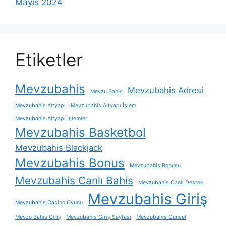
Mayıs 2024
Etiketler
Mevzubahis
Mevzubahis Adresi
Mevzu Bahis
Mevzubahis Altyapı
Mevzubahis Altyapı İşlem
Mevzubahis Altyapı İşlemler
Mevzubahis Basketbol
Mevzubahis Blackjack
Mevzubahis Bonus
Mevzubahis Bonusu
Mevzubahis Canlı Bahis
Mevzubahis Canlı Destek
Mevzubahis Giriş
Mevzubahis Casino Oyunu
Mevzu Bahis Giriş
Mevzubahis Giriş Sayfası
Mevzubahis Güncel